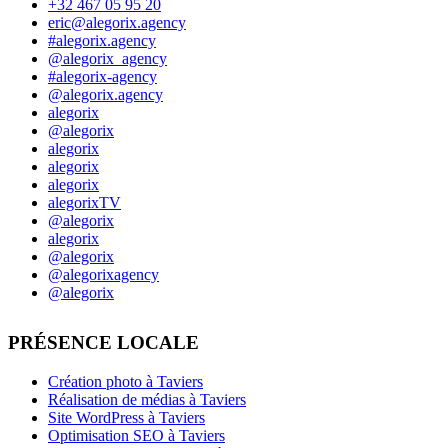
+32 467 05 95 20
eric@alegorix.agency
#alegorix.agency
@alegorix_agency
#alegorix-agency
@alegorix.agency
alegorix
@alegorix
alegorix
alegorix
alegorix
alegorixTV
@alegorix
alegorix
@alegorix
@alegorixagency
@alegorix
PRÉSENCE LOCALE
Création photo à Taviers
Réalisation de médias à Taviers
Site WordPress à Taviers
Optimisation SEO à Taviers