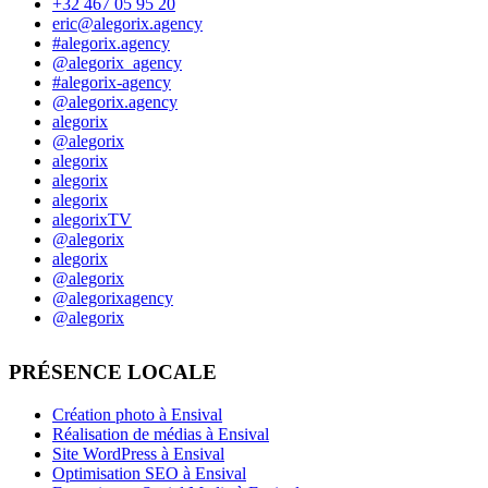
+32 467 05 95 20
eric@alegorix.agency
#alegorix.agency
@alegorix_agency
#alegorix-agency
@alegorix.agency
alegorix
@alegorix
alegorix
alegorix
alegorix
alegorixTV
@alegorix
alegorix
@alegorix
@alegorixagency
@alegorix
PRÉSENCE LOCALE
Création photo à Ensival
Réalisation de médias à Ensival
Site WordPress à Ensival
Optimisation SEO à Ensival