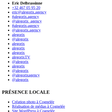
Eric Delbrassinne
+32 467 05 95 20
eric@alegorix.agency
#alegorix.agency
@alegorix_agency
#alegorix-agency
@alegorix.agency
alegorix
@alegorix
alegorix
alegorix
alegorix
alegorixTV
@alegorix
alegorix
@alegorix
@alegorixagency
@alegorix
PRÉSENCE LOCALE
Création photo à Cognelée
Réalisation de médias à Cognelée
Site WordPress à Cognelée