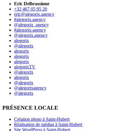
Eric Delbrassinne
+32 467 05 95 20
eric@alegorix.agency
#alegorix.agency
@alegorix_agency
#alegorix-agency
@alegorix.agency
alegorix
@alegorix
alegorix
alegorix
alegorix
alegorixTV
@alegorix
alegorix
@alegorix
@alegorixagency
@alegorix
PRÉSENCE LOCALE
Création photo à Saint-Hubert
Réalisation de médias à Saint-Hubert
Site WordPress à Saint-Hubert