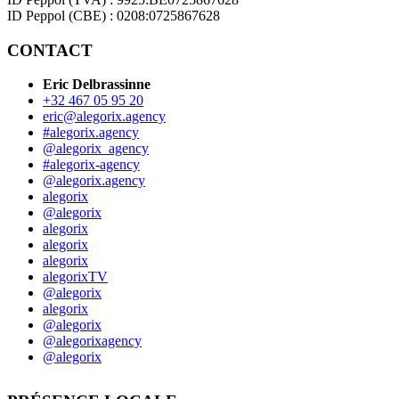
ID Peppol (CBE) : 0208:0725867628
CONTACT
Eric Delbrassinne
+32 467 05 95 20
eric@alegorix.agency
#alegorix.agency
@alegorix_agency
#alegorix-agency
@alegorix.agency
alegorix
@alegorix
alegorix
alegorix
alegorix
alegorixTV
@alegorix
alegorix
@alegorix
@alegorixagency
@alegorix