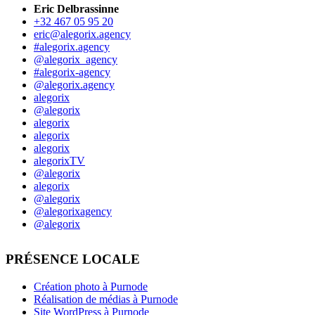
Eric Delbrassinne
+32 467 05 95 20
eric@alegorix.agency
#alegorix.agency
@alegorix_agency
#alegorix-agency
@alegorix.agency
alegorix
@alegorix
alegorix
alegorix
alegorix
alegorixTV
@alegorix
alegorix
@alegorix
@alegorixagency
@alegorix
PRÉSENCE LOCALE
Création photo à Purnode
Réalisation de médias à Purnode
Site WordPress à Purnode