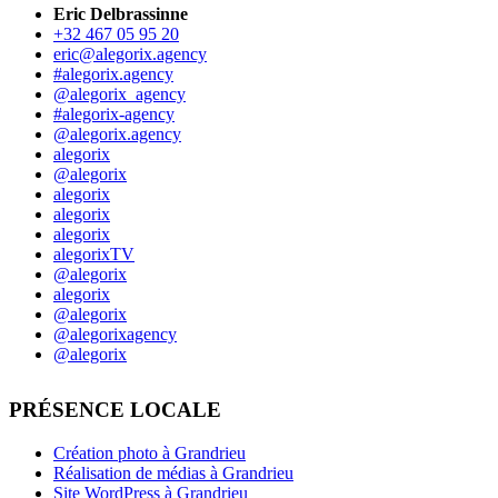
Eric Delbrassinne
+32 467 05 95 20
eric@alegorix.agency
#alegorix.agency
@alegorix_agency
#alegorix-agency
@alegorix.agency
alegorix
@alegorix
alegorix
alegorix
alegorix
alegorixTV
@alegorix
alegorix
@alegorix
@alegorixagency
@alegorix
PRÉSENCE LOCALE
Création photo à Grandrieu
Réalisation de médias à Grandrieu
Site WordPress à Grandrieu