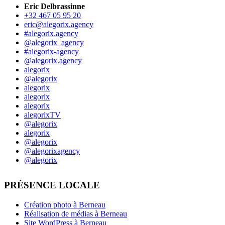
Eric Delbrassinne
+32 467 05 95 20
eric@alegorix.agency
#alegorix.agency
@alegorix_agency
#alegorix-agency
@alegorix.agency
alegorix
@alegorix
alegorix
alegorix
alegorix
alegorixTV
@alegorix
alegorix
@alegorix
@alegorixagency
@alegorix
PRÉSENCE LOCALE
Création photo à Berneau
Réalisation de médias à Berneau
Site WordPress à Berneau