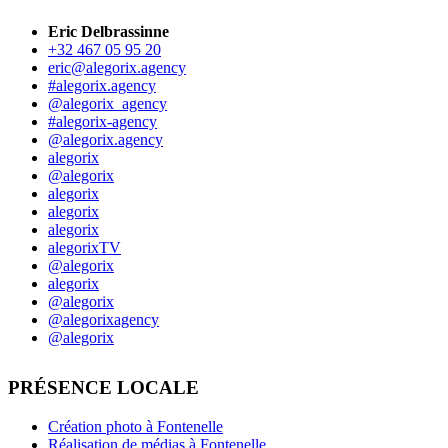
Eric Delbrassinne
+32 467 05 95 20
eric@alegorix.agency
#alegorix.agency
@alegorix_agency
#alegorix-agency
@alegorix.agency
alegorix
@alegorix
alegorix
alegorix
alegorix
alegorixTV
@alegorix
alegorix
@alegorix
@alegorixagency
@alegorix
PRÉSENCE LOCALE
Création photo à Fontenelle
Réalisation de médias à Fontenelle