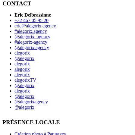
CONTACT
Eric Delbrassinne
+32 467 05 95 20
eric@alegorix.agency
#alegorix.agency
@alegorix_agency
#alegorix-agency
@alegorix.agency
alegorix
@alegorix
alegorix
alegorix
alegorix
alegorixTV
@alegorix
alegorix
@alegorix
@alegorixagency
@alegorix
PRÉSENCE LOCALE
Création photo à Paturages