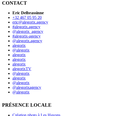
CONTACT
Eric Delbrassinne
+32 467 05 95 20
eric@alegorix.agency
#alegorix.agency
@alegorix_agency
#alegorix-agency
@alegorix.agency
alegorix
@alegorix
alegorix
alegorix
alegorix
alegorixTV
@alegorix
alegorix
@alegorix
@alegorixagency
@alegorix
PRÉSENCE LOCALE
Création photo à Les Hayons