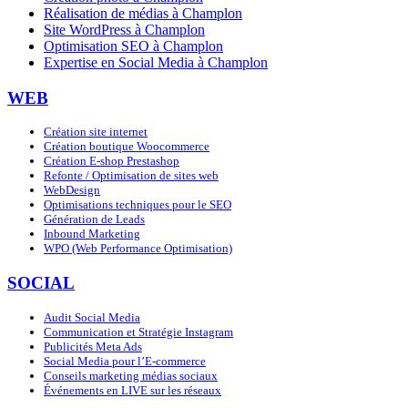
Réalisation de médias à Champlon
Site WordPress à Champlon
Optimisation SEO à Champlon
Expertise en Social Media à Champlon
WEB
Création site internet
Création boutique Woocommerce
Création E-shop Prestashop
Refonte / Optimisation de sites web
WebDesign
Optimisations techniques pour le SEO
Génération de Leads
Inbound Marketing
WPO (Web Performance Optimisation)
SOCIAL
Audit Social Media
Communication et Stratégie Instagram
Publicités Meta Ads
Social Media pour l’E-commerce
Conseils marketing médias sociaux
Événements en LIVE sur les réseaux