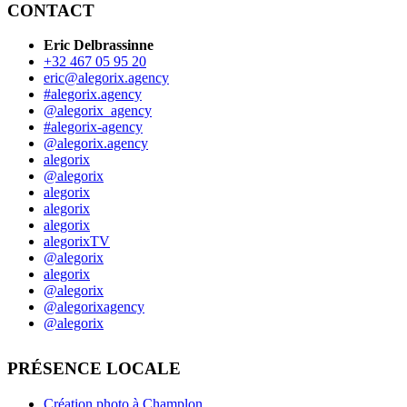
CONTACT
Eric Delbrassinne
+32 467 05 95 20
eric@alegorix.agency
#alegorix.agency
@alegorix_agency
#alegorix-agency
@alegorix.agency
alegorix
@alegorix
alegorix
alegorix
alegorix
alegorixTV
@alegorix
alegorix
@alegorix
@alegorixagency
@alegorix
PRÉSENCE LOCALE
Création photo à Champlon