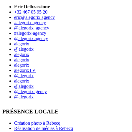
Eric Delbrassinne
+32 467 05 95 20
eric@alegorix.agency
#alegorix.agency
@alegorix_agency
#alegorix-agency
@alegorix.agency
alegorix
@alegorix
alegorix
alegorix
alegorix
alegorixTV
@alegorix
alegorix
@alegorix
@alegorixagency
@alegorix
PRÉSENCE LOCALE
Création photo à Rebecq
Réalisation de médias à Rebecq