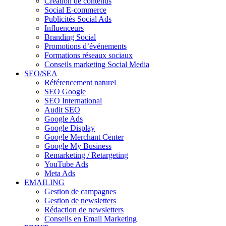
Création de contenus
Social E-commerce
Publicités Social Ads
Influenceurs
Branding Social
Promotions d’événements
Formations réseaux sociaux
Conseils marketing Social Media
SEO/SEA
Référencement naturel
SEO Google
SEO International
Audit SEO
Google Ads
Google Display
Google Merchant Center
Google My Business
Remarketing / Retargeting
YouTube Ads
Meta Ads
EMAILING
Gestion de campagnes
Gestion de newsletters
Rédaction de newsletters
Conseils en Email Marketing