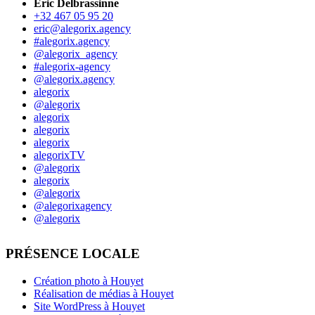
Eric Delbrassinne
+32 467 05 95 20
eric@alegorix.agency
#alegorix.agency
@alegorix_agency
#alegorix-agency
@alegorix.agency
alegorix
@alegorix
alegorix
alegorix
alegorix
alegorixTV
@alegorix
alegorix
@alegorix
@alegorixagency
@alegorix
PRÉSENCE LOCALE
Création photo à Houyet
Réalisation de médias à Houyet
Site WordPress à Houyet